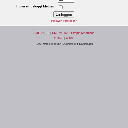
Immer eingeloggt bleiben:
Passwort vergessen?
SMF 2.0.19
|
SMF © 2020
,
Simple Machines
XHTML
WAP2
Seite erstellt in 0.062 Sekunden mit 13 Abfragen.