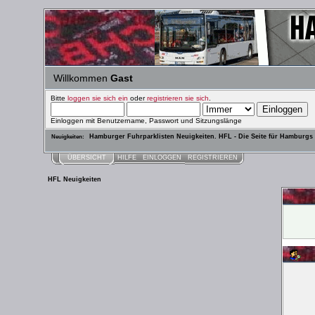
Willkommen
Gast
Bitte
loggen sie sich ein
oder
registrieren sie sich
.
Einloggen mit Benutzername, Passwort und Sitzungslänge
Hamburger Fuhrparklisten Neuigkeiten. HFL - Die Seite für Hamburgs
Neuigkeiten:
ÜBERSICHT
HILFE
EINLOGGEN
REGISTRIEREN
HFL Neuigkeiten