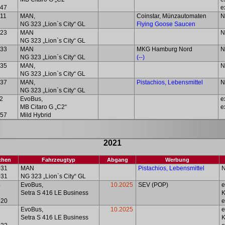
47
e
11
MAN,
Coinstar
, Münzautomaten
N
NG 323 „Lion`s City“ GL
Flying
Goose
Saucen
23
MAN
N
NG 323 „Lion`s City“ GL
33
MAN
MKG Hamburg Nord
N
NG 323 „Lion`s City“ GL
(--)
35
MAN,
N
NG 323 „Lion`s City“ GL
37
MAN,
Pistachios, Lebensmittel
N
NG 323 „Lion`s City“ GL
2
EvoBus,
e
MB Citaro G „C2“
e
57
Mild Hybrid
2021
chen
Fahrzeugtyp
Abgang
Werbung
031
MAN
Pistachios, Lebensmittel
031
NG 323 „Lion`s City“ GL
4
EvoBus,
10.2025
SEV (POP)
e
Setra S 416 LE Business
620
e
2
EvoBus,
10.2025
e
Setra S 416 LE Business