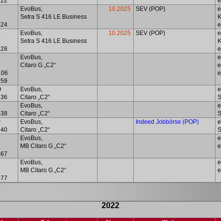
622
e
0
EvoBus,
10.2025
SEV (POP)
Setra S 416 LE Business
624
e
1
EvoBus,
10.2025
SEV (POP)
Setra S 416 LE Business
628
e
EvoBus,
e
Citaro G „C2“
e
106
e
859
O
EvoBus,
e
536
Citaro „C2“
S
P
EvoBus,
e
538
Citaro „C2“
S
P
EvoBus,
Indeed
Jobbörse (POP)
e
540
Citaro „C2“
S
EvoBus,
e
MB Citaro G „C2“
e
867
EvoBus,
e
MB Citaro G „C2“
e
877
2022