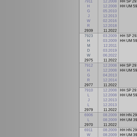
7911
12.2008
HH SP 29
H
12.2008
HH UM 5
G
05.2010
J
12.2013
W
02.2016
R
12.2018
2939
11.2022
7923
03.2009
HH SP 29
H
03.2009
HH UM 5
M
12.2011
D
03.2019
W
06.2022
2975
11.2022
7912
12.2008
HH SP 29
H
12.2008
HH UM 5
G
04.2013
R
12.2014
2977
11.2022
7910
12.2008
HH SP 29
L
12.2008
HH UM 5
J
12.2013
L
12.2013
2979
11.2022
6906
08.2009
HH HN 2
L
08.2009
HH UM 3
2970
11.2022
6911
08.2009
HH HN 2
W
08.2009
HH UM 3