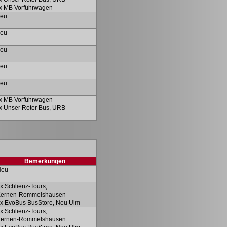
x MB Vorführwagen
eu
eu
eu
eu
eu
x MB Vorführwagen
x Unser Roter Bus, URB
Bemerkungen
Neu
x Schlienz-Tours,
Kernen-Rommelshausen
x EvoBus BusStore, Neu Ulm
x Schlienz-Tours,
Kernen-Rommelshausen