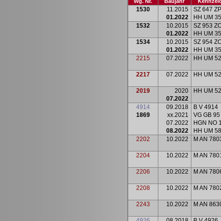
Wg. Nr.
Baujahr
Kennzei
1530
11.2015
SZ 647 Z
01.2022
HH UM 3
1532
10.2015
SZ 953 Z
01.2022
HH UM 3
1534
10.2015
SZ 954 Z
01.2022
HH UM 3
2215
07.2022
HH UM 5
2217
07.2022
HH UM 5
2019
2020
HH UM 5
07.2022
4914
09.2018
B V 4914
1869
xx.2021
VG GB 95
07.2022
HGN NO 
08.2022
HH UM 5
2202
10.2022
M AN 780
2204
10.2022
M AN 780
2206
10.2022
M AN 780
2208
10.2022
M AN 780
2243
10.2022
M AN 863
4926
08.2018
B V 4926