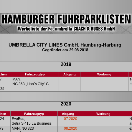
UMBRELLA CITY LINES GmbH, Hamburg-Harburg
Gegründet am 29.08.2018
2019
chen
Fahrzeugtyp
Abgang
Werbung
7
MAN,
e
NG 363 „Lion`s City“ G
e
725
2020
chen
Fahrzeugtyp
Abgang
Werbung
24
EvoBus,
07.2020
N
Setra S 415 LE Business
a
79
MAN, NG 323
08.2020
e