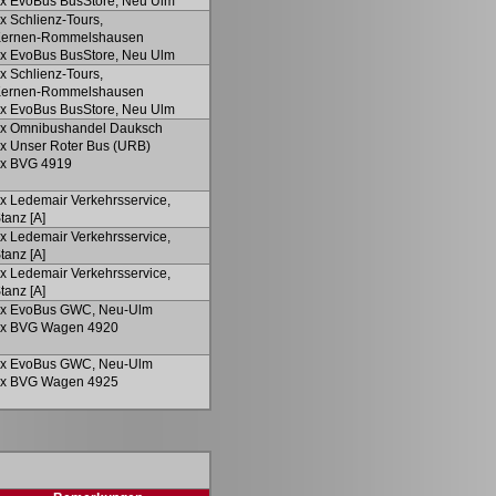
x EvoBus BusStore, Neu Ulm
ex
Schlienz
-Tours,
Kernen-Rommelshausen
x EvoBus BusStore, Neu Ulm
ex
Schlienz
-Tours,
Kernen-Rommelshausen
x EvoBus BusStore, Neu Ulm
x Omnibushandel Dauksch
x Unser Roter Bus (URB)
x BVG 4919
x Ledemair Verkehrsservice,
tanz [A]
x Ledemair Verkehrsservice,
tanz [A]
x Ledemair Verkehrsservice,
tanz [A]
x EvoBus GWC, Neu-Ulm
x BVG Wagen 4920
x EvoBus GWC, Neu-Ulm
x BVG Wagen 4925