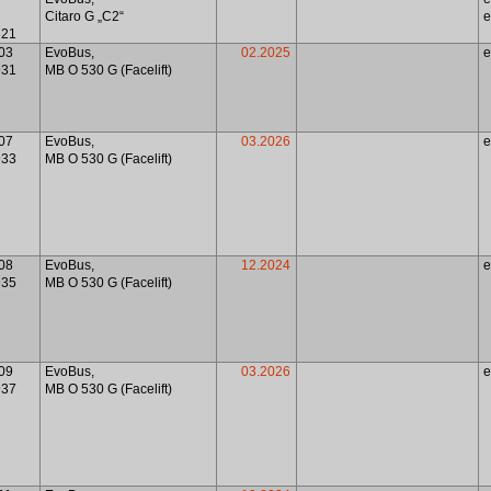
Citaro G „C2“
e
821
03
EvoBus,
02.2025
931
MB O 530 G (Facelift)
07
EvoBus,
03.2026
933
MB O 530 G (Facelift)
08
EvoBus,
12.2024
935
MB O 530 G (Facelift)
09
EvoBus,
03.2026
937
MB O 530 G (Facelift)