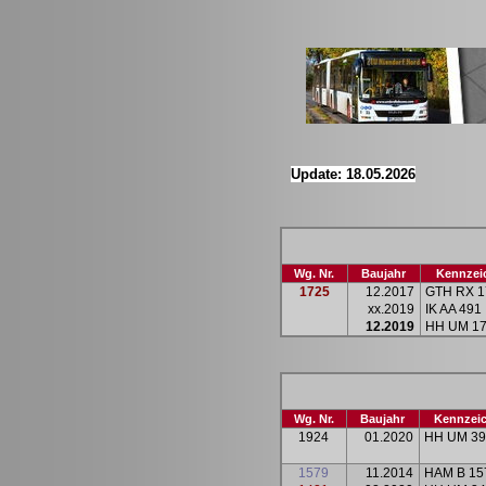
Update: 18.05.2026
Wg. Nr.
Baujahr
Kennzei
1725
12.2017
GTH RX 1
xx.2019
IK AA 491
12.2019
HH UM 1
Wg. Nr.
Baujahr
Kennzei
1924
01.2020
HH UM 39
1579
11.2014
HAM B 15