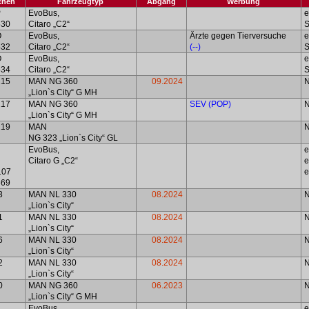
chen
Fahrzeugtyp
Abgang
Werbung
P
EvoBus,
e
530
Citaro „C2“
S
O
EvoBus,
Ärzte gegen Tierversuche
e
532
Citaro „C2“
(--)
S
O
EvoBus,
e
534
Citaro „C2“
S
215
MAN NG 360
09.2024
„Lion`s City“ G MH
217
MAN NG 360
SEV (POP)
„Lion`s City“ G MH
219
MAN
NG 323 „Lion`s City“ GL
EvoBus,
e
Citaro G „C2“
e
107
e
869
3
MAN NL 330
08.2024
„Lion`s City“
1
MAN NL 330
08.2024
„Lion`s City“
6
MAN NL 330
08.2024
„Lion`s City“
2
MAN NL 330
08.2024
„Lion`s City“
0
MAN NG 360
06.2023
„Lion`s City“ G MH
EvoBus,
e