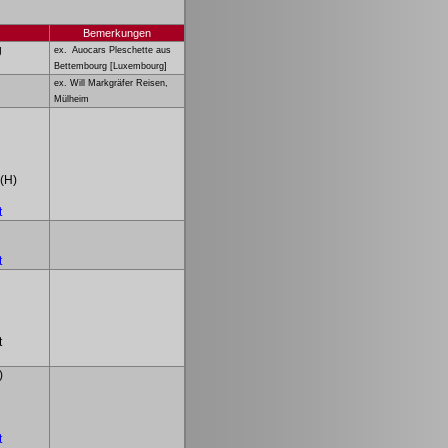
Bemerkungen
g
ex.
Auocars Pleschette aus
Bettembourg [Luxembourg]
ex. Will Markgräfer Reisen,
Mülheim
(H)
t
t
t
)
t