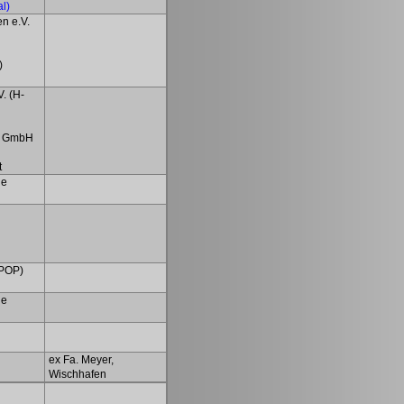
l)
n e.V.
)
. (H-
a GmbH
t
de
(POP)
de
ex Fa. Meyer,
Wischhafen