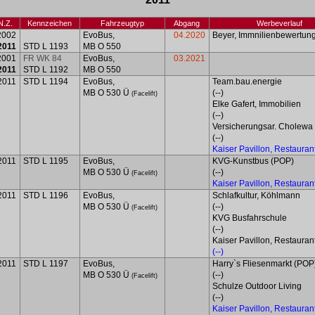
N.Z.
Kennzeichen
Fahrzeugtyp
Abgang
Werbeverlauf
2002
EvoBus,
04.2020
Beyer, Immnilienbewertun
2011
STD L 1193
MB O 550
2001
FR WK 84
EvoBus,
03.2021
2011
STD L 1192
MB O 550
2011
STD L 1194
EvoBus,
Team.bau.energie
MB O 530 Ü
(--)
(Facelift)
Elke Gafert, Immobilien
(--)
Versicherungsar. Cholewa 
(--)
Kaiser Pavillon, Restauran
2011
STD L 1195
EvoBus,
KVG-Kunstbus (POP)
MB O 530 Ü
(--)
(Facelift)
Kaiser Pavillon, Restauran
2011
STD L 1196
EvoBus,
Schlafkultur, Köhlmann
MB O 530 Ü
(--)
(Facelift)
KVG Busfahrschule
(--)
Kaiser Pavillon, Restauran
(--)
2011
STD L 1197
EvoBus,
Harry`s Fliesenmarkt (POP
MB O 530 Ü
(--)
(Facelift)
Schulze Outdoor Living
(--)
Kaiser Pavillon, Restauran