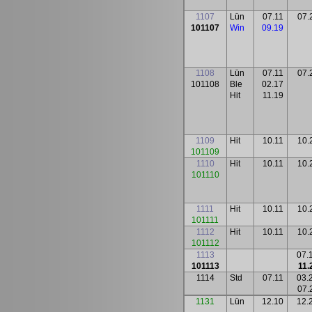
1107
Lün
07.11
07.
101107
Win
09.19
1108
Lün
07.11
07.
101108
Ble
02.17
Hit
11.19
1109
Hit
10.11
10.
101109
1110
Hit
10.11
10.
101110
1111
Hit
10.11
10.
101111
1112
Hit
10.11
10.
101112
1113
07.
101113
11.
1114
Std
07.11
03.
07.
1131
Lün
12.10
12.