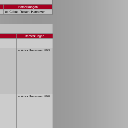
Bemerkungen
ex Cebus-Reisen, Hannover
Bemerkungen
ex Arriva Heerenveen 7823
ex Arriva Heerenveen 7820