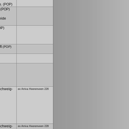
. (POP)
 (POP)
eide
OP)
ft
(POP)
chweig-
ex Arriva Heerenveen 226
chweig-
ex Arriva Heerenveen 228