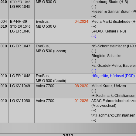
2010
MB O 530 G
Lüneburg-Stade (H-B)
STD ER 1045
LG ER 1045
(--)
Fliesen & Sanitär Braun (
(--)
2004
BP-NH-39
EvoBus,
04.2024
Media Markt Buxtehude (H
2010
MB O 530 G
(--)
STD ER 1046
LG ER 1046
SPD/O. Kelmer (H-B)
(--)
2010
LG ER 1047
EvoBus,
NS-Schornsteinfeger (H-X
MB O 530
(--)
(Facelift)
Ringfoto, Schattke
(--)
Fa. Gozdek-Melitz, Bauel
(--)
2010
LG ER 1048
EvoBus,
Hörgeräte, Hörinsel (POP)
MB O 530
(Facelift)
2010
LG KV 1049
Volvo 7700
08.2020
Möbel Kranz, Uelzen
(--)
t+t Fachmarkt Christiansen
2010
LG KV 1050
Volvo 7700
01.2026
ADAC Fahrersicherheitsze
(Motivwechsel)
(--)
t+t
Fachmarkt Christiansen
(--)
2011