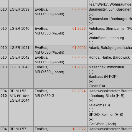
TeamWerk7, Wohnraumges
02.2026
2010
LG ER 1039
EvoBus,
Baumeister,
Lün
. Gardinen
MB O 530
(--)
(Facelift)
Gymansium
Lüneburger H
(--)
2010
LG ER 1040
EvoBus,
01.2026
Autohaus,
Sternparmer
(P
MB O 530
(--)
(Facelift)
WohnStore, Lüneburg
(--)
2010
LG ER 1041
EvoBus,
01.2026
Adank
,
Baträgergesellscha
MB O 530
(Facelift)
02.2026
2010
LG ER 1042
EvoBus,
Honda,
Harke
,
Bardowick
MB O 530
(Facelift)
2010
LG ER 1043
EvoBus,
01.2026
Masannek
Immobilien
MB O 530
(--)
(Facelift)
Bauhaus (H-POP)
(--)
Clean Car
2004
BP-NH-52
EvoBus,
08.2024
Handwerkskammer Brauns
2010
MB O 530 G
Lüneburg-Stade (H-B)
STD ER 1044
LG ER 1044
(--)
Telekom (TB)
(--)
SPD/O. Kellmer (H-B)
(--)
Car Wash (Heck)
2004
BP-NH-57
EvoBus,
10.2022
Handwerkskammer Brauns