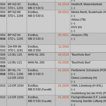
(--)
2004
BP-NZ-93
EvoBus,
01.2019
Heidhoff, Malereibetrieb
2010
STD L 1203
MB O 530 G
(--)
2004
BP-NZ-89
EvoBus,
08.2022
Media Markt, Buxtehude (H
2010
STD L 1204
MB O 530 G
(--)
Airbus (TB)
(--)
HVV (H)
(--)
2004
BP-NZ-94
EvoBus,
05.2021
Amazon (TB)
2010
STD L 1205
MB O 530 G
(--)
2004
DH-RR 86
EvoBus,
11.2016
2010
STD L 1191
MB O 550
2009
LG BU 120
MAN NL 293
09.2019
"Buchholz Bus"
2010
2009
LG BU 121
MAN NL 293
02.2020
"Buchholz Bus"
2010
2004
BP-NL-74
EvoBus,
01.2023
Parfümerie Schuback (PO
2010
STD L 1206
MB O 530 G
(--)
LG ER 1033
Dekra Lüneburg (H)
(--)
2010
LG ER 1034
EvoBus,
01.2026
VWA, Lüneburg (H-XXL)
MB O 530
(--)
(Facelift)
Ausbildung bei der KVG (
2010
LG ER 1035
EvoBus,
01.2026
Fachgroßhandel D.F:
Liede
MB O 530
Heizung Sanitär Lüftung (
(Facelift)
(--)