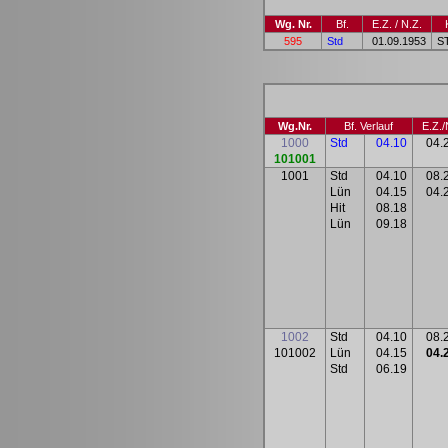
Wg. Nr.
Bf.
E.Z. / N.Z.
595
Std
01.09.1953
S
Wg.Nr.
Bf. Verlauf
E.Z./
1000
Std
04.10
04.
101001
1001
Std
04.10
08.
Lün
04.15
04.
Hit
08.18
Lün
09.18
1002
Std
04.10
08.
101002
Lün
04.15
04.
Std
06.19