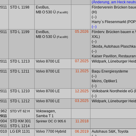
(Änderung, am Heck neutra
2011
STD L 1198
EvoBus,
Förderverein Brücken baue
MB O 530 Ü
(H)
(Facelift)
(--)
Harry`s Fliesenmarkt (POP
(--)
05.2026
2011
STD L 1199
EvoBus,
Förderv
. Brücken bauen e.V
MB O 530 Ü
XXL)
(Facelift)
(--)
Skoda, Autohaus Plaschk
(--)
Kaiser Pavillon, Restauran
07.2025
2011
STD L 1213
Volvo 8700 LE
Wildpark, Lüneburger Hei
11.2025
2011
STD L 1211
Volvo 8700 LE
Baqu
Energiesysteme
(--)
Meins, Optiker1
(--)
2011
STD L 1210
Volvo 8700 LE
12.2025
Volksbank
Nordh
eide eG 
(--)
03.2025
2011
STD L 1212
Volvo 8700 LE
Wildpark, Lüneburger Hei
1962
Vokswagen,
STD VT 62 H
2011
Samba T 1
2004
STD KM 301
11.2018
Sprinter DC O 905.6
2011
STD L 1214
2010
LG ER 1131
Volvo 7700 Hybrid
06.2019
Autohaus S&K, Toyota