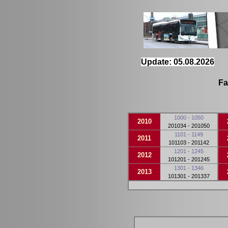
Update: 05.08.2026
Fa
1000 - 1050
2010
201034 - 201050
1101 - 1149
2011
101103 - 201142
1201 - 1245
2012
101201 - 201245
1301 - 1346
2013
101301 - 201337