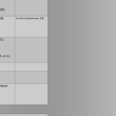
POP)
-B)
ex Arriva Heerenveen 230
XL)
em.
(H-XL)
ntrum