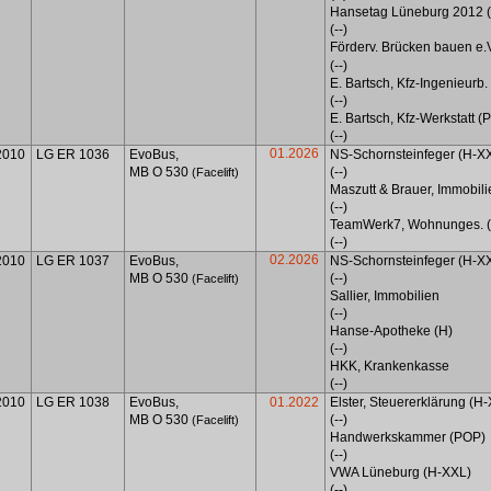
Hansetag Lüneburg 2012 
(--)
Förderv. Brücken bauen e.
(--)
E. Bartsch, Kfz-Ingenieurb
(--)
E.
Bartsch
,
Kfz-Werkstatt
(P
(--)
01.2026
2010
LG ER 1036
EvoBus,
NS-Schornsteinfeger (H-X
MB O 530
(--)
(Facelift)
Maszutt & Brauer, Immobili
(--)
TeamWerk7, Wohnunges. 
(--)
02.2026
2010
LG ER 1037
EvoBus,
NS-Schornsteinfeger (H-X
MB O 530
(--)
(Facelift)
Sallier, Immobilien
(--)
Hanse-Apotheke (H)
(--)
HKK, Krankenkasse
(--)
2010
LG ER 1038
EvoBus,
01.2022
Elster, Steuererklärung (H
MB O 530
(--)
(Facelift)
Handwerkskammer (POP)
(--)
VWA Lüneburg (H-XXL)
(--)