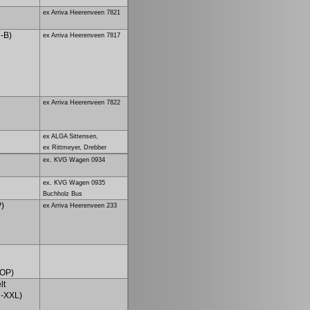
ex Arriva Heerenveen 7821
-B)
ex Arriva Heerenveen 7817
ex Arriva Heerenveen 7822
ex ALGA Sittensen,
ex Rittmeyer, Drebber
ex. KVG Wagen 0934
ex. KVG Wagen 0935
Buchholz Bus
P)
ex Arriva Heerenveen 233
POP)
lt
H-XXL)