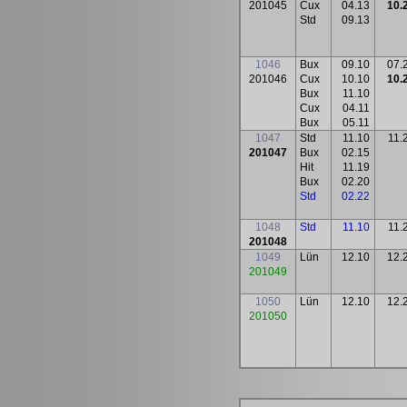
201045
Cux
04.13
10.
Std
09.13
1046
Bux
09.10
07.
201046
Cux
10.10
10.
Bux
11.10
Cux
04.11
Bux
05.11
1047
Std
11.10
11.
201047
Bux
02.15
Hit
11.19
Bux
02.20
Std
02.22
1048
Std
11.10
11.
201048
1049
Lün
12.10
12.
201049
1050
Lün
12.10
12.
201050