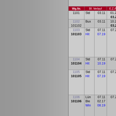
Wg.Nr.
Bf. Verlauf
E.Z./
1101
Std
03.11
01.
03.
1102
Bux
03.11
10.
101102
03.
1103
Std
07.11
07.
101103
Hit
07.19
1104
Std
07.11
07.
101104
Hit
10.19
1105
Std
07.11
07.
101105
Hit
07.19
1106
Lün
07.11
07.
101106
Ble
02.17
Win
08.19