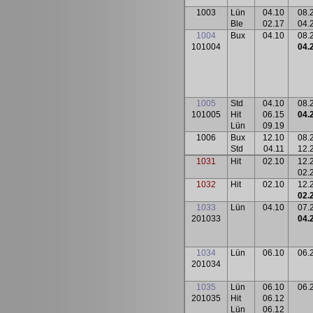
1003
Lün
04.10
08.
Ble
02.17
04.
1004
Bux
04.10
08.
101004
04.
1005
Std
04.10
08.
101005
Hit
06.15
04.
Lün
09.19
1006
Bux
12.10
08.
Std
04.11
12.
1031
Hit
02.10
12.
02.
1032
Hit
02.10
12.
02.
1033
Lün
04.10
07.
201033
04.
1034
Lün
06.10
06.
201034
1035
Lün
06.10
06.
201035
Hit
06.12
Lün
06.12