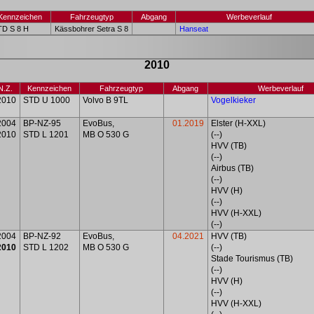
Kennzeichen
Fahrzeugtyp
Abgang
Werbeverlauf
TD S 8 H
Kässbohrer Setra S 8
Hanseat
2010
N.Z.
Kennzeichen
Fahrzeugtyp
Abgang
Werbeverlauf
2010
STD U 1000
Volvo B 9TL
Vogelkieker
2004
BP-NZ-95
EvoBus,
01.2019
Elster (H-XXL)
2010
STD L 1201
MB O 530 G
(--)
HVV (TB)
(--)
Airbus (TB)
(--)
HVV (H)
(--)
HVV (H-XXL)
(--)
2004
BP-NZ-92
EvoBus,
04.2021
HVV (TB)
2010
STD L 1202
MB O 530 G
(--)
Stade Tourismus (TB)
(--)
HVV (H)
(--)
HVV (H-XXL)