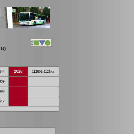
VG)
2026
244
112601-1126xx
339
499
517