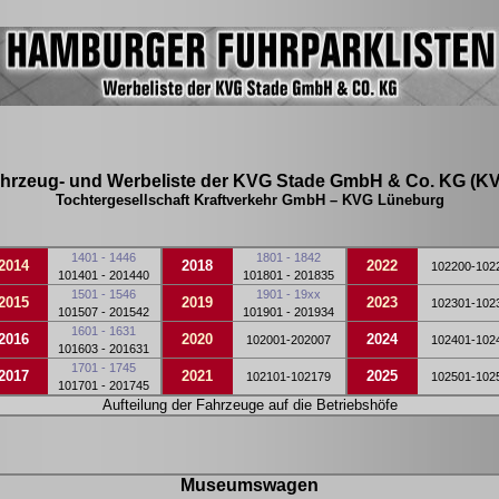
hrzeug- und Werbeliste der KVG Stade GmbH & Co. KG (K
Tochtergesellschaft Kraftverkehr GmbH – KVG Lüneburg
1401 - 1446
1801 - 1842
2014
2018
2022
102200-102
101401 - 201440
101801 - 201835
1501 - 1546
1901 - 19xx
2015
2019
2023
102301-102
101507 - 201542
101901 - 201934
1601 - 1631
2016
2020
2024
102001-202007
102401-102
101603 - 201631
1701 - 1745
2017
2021
2025
102101-102179
102501-102
101701 - 201745
Aufteilung der Fahrzeuge auf die Betriebshöfe
Museumswagen