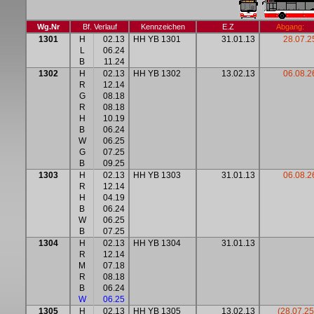
Wg.Nr
Bf. Verlauf
Kennzeichen
E.Z
Abgang:
1301
H
02.13
HH YB 1301
31.01.13
28.07.2
L
06.24
B
11.24
1302
H
02.13
HH YB 1302
13.02.13
06.08.2
R
12.14
G
08.18
R
08.18
H
10.19
B
06.24
W
06.25
G
07.25
B
09.25
1303
H
02.13
HH YB 1303
31.01.13
06.08.2
R
12.14
H
04.19
B
06.24
W
06.25
B
07.25
1304
H
02.13
HH YB 1304
31.01.13
R
12.14
M
07.18
R
08.18
B
06.24
W
06.25
1305
H
02.13
HH YB 1305
13.02.13
(28.07.25