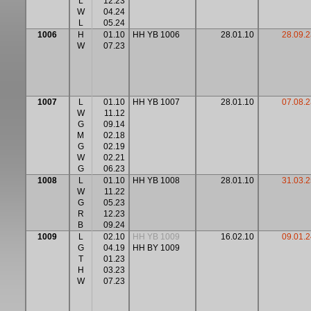
L
12.23
W
04.24
L
05.24
1006
H
01.10
HH YB 1006
28.01.10
28.09.2
W
07.23
1007
L
01.10
HH YB 1007
28.01.10
07.08.2
W
11.12
G
09.14
M
02.18
G
02.19
W
02.21
G
06.23
1008
L
01.10
HH YB 1008
28.01.10
31.03.2
W
11.22
G
05.23
R
12.23
B
09.24
1009
L
02.10
HH YB 1009
16.02.10
09.01.2
G
04.19
HH BY 1009
T
01.23
H
03.23
W
07.23