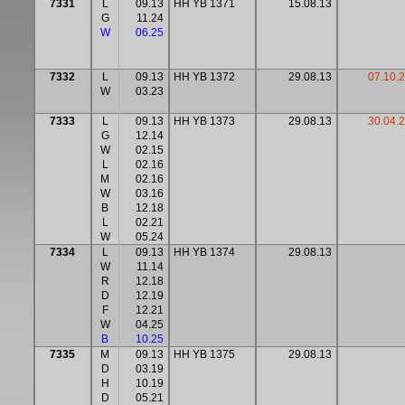
7331
L
09.13
HH YB 1371
15.08.13
G
11.24
W
06.25
7332
L
09.13
HH YB 1372
29.08.13
07.10.
W
03.23
7333
L
09.13
HH YB 1373
29.08.13
30.04.
G
12.14
W
02.15
L
02.16
M
02.16
W
03.16
B
12.18
L
02.21
W
05.24
7334
L
09.13
HH YB 1374
29.08.13
W
11.14
R
12.18
D
12.19
F
12.21
W
04.25
B
10.25
7335
M
09.13
HH YB 1375
29.08.13
D
03.19
H
10.19
D
05.21