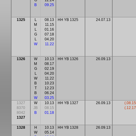
G
12.24
B
09.25
1325
L
08.13
HH YB 1325
24.07.13
M
11.15
L
01.16
G
07.18
L
04.20
W
11.22
1326
W
10.13
HH YB 1326
26.09.13
M
08.17
G
02.19
L
04.20
W
11.22
B
10.23
T
12.23
B
06.24
W
03.25
1327
W
10.13
HH YB 1327
26.09.13
(.08.15
8370
JB
08.15
(.12.17
8042
B
01.18
1327
1328
H
10.13
HH YB 1328
26.09.13
W
05.14