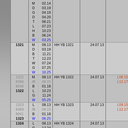
M
02.14
D
03.19
G
04.19
D
04.20
T
06.21
L
07.23
H
10.23
B
06.24
W
03.25
1321
M
08.13
HH YB 1321
24.07.13
D
03.19
B
11.21
T
12.23
W
07.24
G
07.25
W
10.25
1322
M
08.13
HH YB 1322
24.07.13
(.08.15
8368
JB
08.15
(.12.17
8040
B
01.18
1322
L
10.23
G
11.24
W
05.25
1323
L
08.13
HH YB 1323
24.07.13
(.09.15
8369
JB
09.15
(.12.17
8041
B
01.18
1323
W
06.25
1324
L
08.13
HH YB 1324
24.07.13