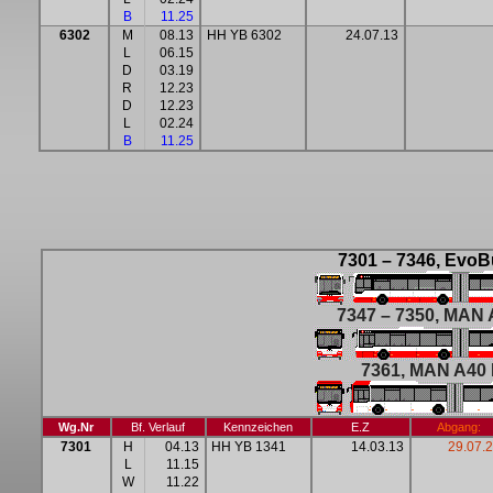
B
11.25
6302
M
08.13
HH YB 6302
24.07.13
L
06.15
D
03.19
R
12.23
D
12.23
L
02.24
B
11.25
7301 – 73
46, EvoB
7347 – 7350, MAN A
7361, MAN A40 L
Wg.Nr
Bf. Verlauf
Kennzeichen
E.Z
Abgang:
7301
H
04.13
HH YB 1341
14.03.13
29.07.2
L
11.15
W
11.22