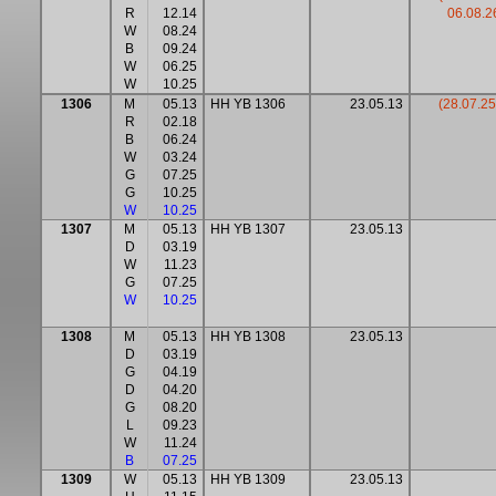
R
12.14
06.08.2
W
08.24
B
09.24
W
06.25
W
10.25
1306
M
05.13
HH YB 1306
23.05.13
(28.07.25
R
02.18
B
06.24
W
03.24
G
07.25
G
10.25
W
10.25
1307
M
05.13
HH YB 1307
23.05.13
D
03.19
W
11.23
G
07.25
W
10.25
1308
M
05.13
HH YB 1308
23.05.13
D
03.19
G
04.19
D
04.20
G
08.20
L
09.23
W
11.24
B
07.25
1309
W
05.13
HH YB 1309
23.05.13