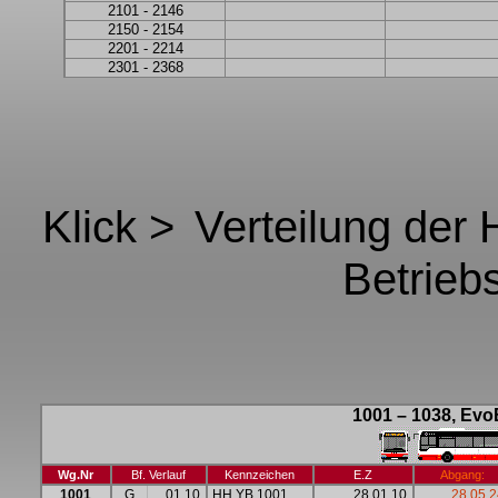
2101 - 2146
2150 - 2154
2201 - 2214
2301 - 2368
Klick >
Verteilung der
Betrieb
1001
–
1038, Evo
Wg.Nr
Bf. Verlauf
Kennzeichen
E.Z
Abgang:
1001
G
01.10
HH YB 1001
28.01.10
28.05.2