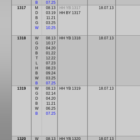
B
07.25
1317
M
08.13
HH YB 1317
18.07.13
D
03.19
HH BY 1317
B
11.21
G
03.25
W
10.25
1318
W
08.13
HH YB 1318
18.07.13
G
10.17
D
04.20
B
01.22
T
12.22
L
07.23
H
08.23
B
09.24
W
03.25
B
07.25
1319
W
08.13
HH YB 1319
18.07.13
G
02.14
D
04.20
B
11.21
W
06.25
B
07.25
1320
W
08.13
HH YB 1320
18.07.13