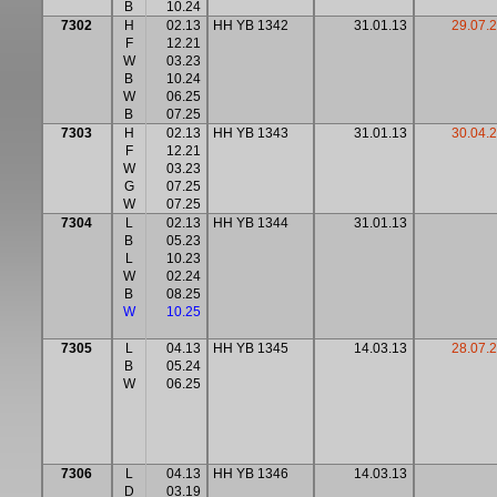
B
10.24
7302
H
02.13
HH YB 1342
31.01.13
29.07.2
F
12.21
W
03.23
B
10.24
W
06.25
B
07.25
7303
H
02.13
HH YB 1343
31.01.13
30.04.
F
12.21
W
03.23
G
07.25
W
07.25
7304
L
02.13
HH YB 1344
31.01.13
B
05.23
L
10.23
W
02.24
B
08.25
W
10.25
7305
L
04.13
HH YB 1345
14.03.13
28.07.2
B
05.24
W
06.25
7306
L
04.13
HH YB 1346
14.03.13
D
03.19