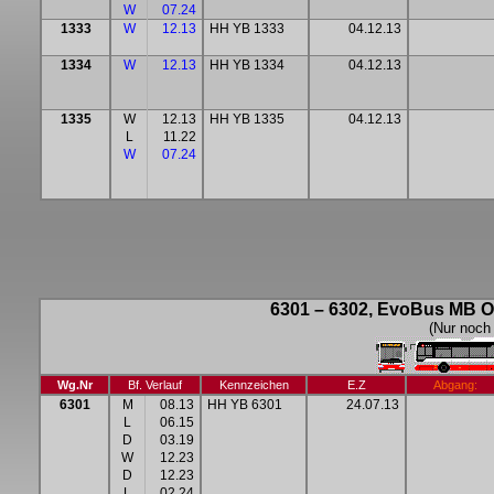
W
07.24
1333
W
12.13
HH YB 1333
04.12.13
1334
W
12.13
HH YB 1334
04.12.13
1335
W
12.13
HH YB 1335
04.12.13
L
11.22
W
07.24
6301 – 6302, EvoBus MB O 
(Nur noch
Wg.Nr
Bf. Verlauf
Kennzeichen
E.Z
Abgang:
6301
M
08.13
HH YB 6301
24.07.13
L
06.15
D
03.19
W
12.23
D
12.23
L
02.24