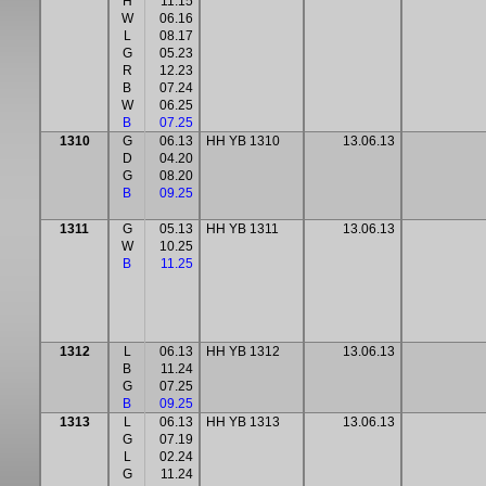
H
11.15
W
06.16
L
08.17
G
05.23
R
12.23
B
07.24
W
06.25
B
07.25
1310
G
06.13
HH YB 1310
13.06.13
D
04.20
G
08.20
B
09.25
1311
G
05.13
HH YB 1311
13.06.13
W
10.25
B
11.25
1312
L
06.13
HH YB 1312
13.06.13
B
11.24
G
07.25
B
09.25
1313
L
06.13
HH YB 1313
13.06.13
G
07.19
L
02.24
G
11.24