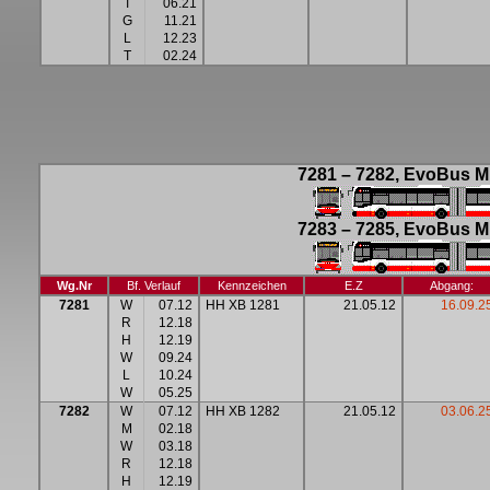
T
06.21
G
11.21
L
12.23
T
02.24
7281 – 7282, EvoBus MB
7283 – 7285, EvoBus M
Wg.Nr
Bf. Verlauf
Kennzeichen
E.Z
Abgang:
7281
W
07.12
HH XB 1281
21.05.12
16.09.2
R
12.18
H
12.19
W
09.24
L
10.24
W
05.25
7282
W
07.12
HH XB 1282
21.05.12
03.06.2
M
02.18
W
03.18
R
12.18
H
12.19