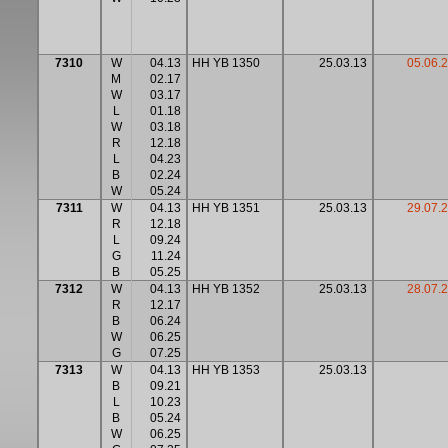
7310
W
04.13
HH YB 1350
25.03.13
05.06.
M
02.17
W
03.17
L
01.18
W
03.18
R
12.18
L
04.23
B
02.24
W
05.24
7311
W
04.13
HH YB 1351
25.03.13
29.07.2
R
12.18
L
09.24
G
11.24
B
05.25
7312
W
04.13
HH YB 1352
25.03.13
28.07.2
R
12.17
B
06.24
W
06.25
G
07.25
7313
W
04.13
HH YB 1353
25.03.13
B
09.21
L
10.23
B
05.24
W
06.25