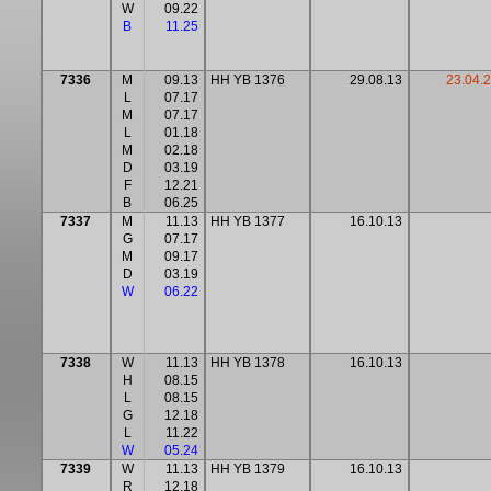
W
09.22
B
11.25
7336
M
09.13
HH YB 1376
29.08.13
23.04.
L
07.17
M
07.17
L
01.18
M
02.18
D
03.19
F
12.21
B
06.25
7337
M
11.13
HH YB 1377
16.10.13
G
07.17
M
09.17
D
03.19
W
06.22
7338
W
11.13
HH YB 1378
16.10.13
H
08.15
L
08.15
G
12.18
L
11.22
W
05.24
7339
W
11.13
HH YB 1379
16.10.13
R
12.18